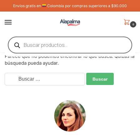
Envíos gratis en
Colombia por compras superiores a $90.000
0
Inicio
Uncategorized
/
Nada Encontrado
Parece que no podemos encontrar lo que busca. Quizás la
búsqueda pueda ayudar.