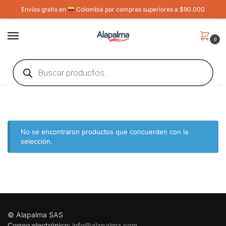
Envíos gratis en
Colombia por compras superiores a $90.000
0
Inicio
Shop
Cuidado de la Piel
/
/
Cuidado de la Piel
No se encontraron productos que concuerden con la
selección.
© Alapalma SAS
Correo electrónico:
info@alapalma.com