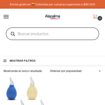
Envíos gratis en
Colombia por compras superiores a $90.000
0
Inicio
Shop
Cuidado del Bebé
/
/
Cuidado del Bebé
MOSTRAR FILTROS
Mostrando el único resultado