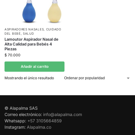
ASPIRADORES NASALES
,
CUIDADO
DEL BEBÉ
,
SALUD
Lamoutor Aspirador Nasal de
Alta Calidad para Bebés 4
Piezas
$
70.000
Añadir al carrito
Mostrando el único resultado
© Alapalma SAS
Correo electrónico:
info@alapalma.com
Whatsapp:
+57 3105664859
Instagram:
Alapalma.co