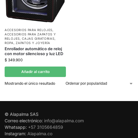
ACCESORIOS PARA RELOJES
,
ACCESORIOS PARA ZAPATOS Y
RELOJES
,
CAJAS GIRATORIAS
,
ROPA, ZAPATOS Y JOYERÍA
Enrollador automático de reloj
con motor silencioso y luz LED
$
349.900
Añadir al carrito
Mostrando el único resultado
© Alapalma SAS
Correo electrónico:
info@alapalma.com
Whatsapp:
+57 3105664859
Instagram:
Alapalma.co