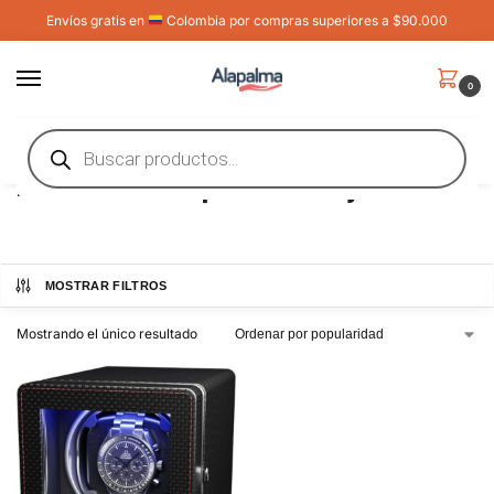
Envíos gratis en
Colombia por compras superiores a $90.000
0
Inicio
Shop
Ropa, Zapatos y Joyería
Accesorios para Zapatos y Relojes
/
/
/
Accesorios para Relojes
MOSTRAR FILTROS
Mostrando el único resultado