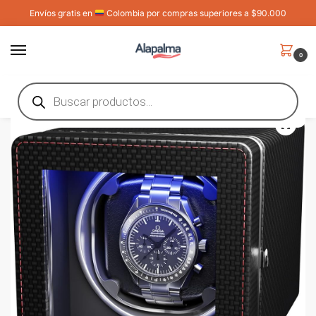
Envíos gratis en
Colombia por compras superiores a $90.000
0
Inicio
Shop
Ropa, Zapatos y Joyería
Accesorios para Zapatos y Relojes
/
/
/